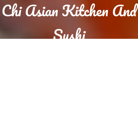
Chi Asian Kitchen And
Sushi
Reservierung
Jetzt Essen bestellen